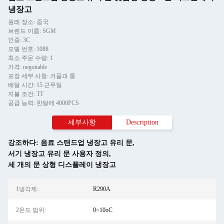
냉장고
원래 장소: 중국
브랜드 이름: SGM
인증: 3C
모델 번호: 1088
최소 주문 수량: 1
가격: negotiable
포장 세부 사항: 거품과 통
배달 시간: 15 근무일
지불 조건: TT
공급 능력: 한달에 4000PCS
세부사항
Description
강조하다:
음료 스탠드업 냉장고 유리 문
,
서기 냉장고 유리 문 사용자 정의
,
세 개의 문 상형 디스플레이 냉장고
1냉각제:
R290A
2온도 범위:
0~10oC