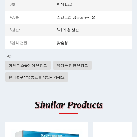
3빛:
백색 LED
4종류:
스탠드업 냉동고 유리문
5선반:
5개의 층 선반
6입력 전원:
맞춤형
Tags:
정면 디스플레이 냉장고
유리문 정면 냉장고
유리문부착냉동고를 직립시키세요
Similar Products