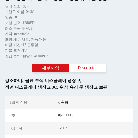
원래 장소: 중국
브랜드 이름: SGM
인증: 3C
모델 번호: 1260FD
최소 주문 수량: 1
가격: negotiable
포장 세부 사항: 거품과 통
배달 시간: 15 근무일
지불 조건: TT
공급 능력: 한달에 4000PCS
세부사항
Description
강조하다:
음료 수직 디스플레이 냉장고
,
정면 디스플레이 냉장고 3C
,
위상 유리 문 냉장고 보관
1입력 전원:
맞춤형
2빛:
백색 LED
3냉각제:
R290A