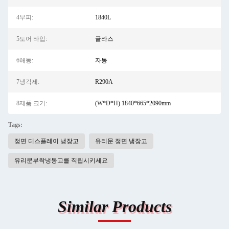
4부피:
1840L
5도어 타입:
글라스
6해동:
자동
7냉각제:
R290A
8제품 크기:
(W*D*H) 1840*665*2090mm
Tags:
정면 디스플레이 냉장고
유리문 정면 냉장고
유리문부착냉동고를 직립시키세요
Similar Products