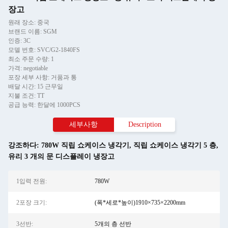
장고
원래 장소: 중국
브랜드 이름: SGM
인증: 3C
모델 번호: SVC/G2-1840FS
최소 주문 수량: 1
가격: negotiable
포장 세부 사항: 거품과 통
배달 시간: 15 근무일
지불 조건: TT
공급 능력: 한달에 1000PCS
세부사항
Description
강조하다:
780W 직립 쇼케이스 냉각기
,
직립 쇼케이스 냉각기 5 층
,
유리 3 개의 문 디스플레이 냉장고
1입력 전원:
780W
2포장 크기:
(폭*세로*높이)1910×735×2200mm
3선반:
5개의 층 선반