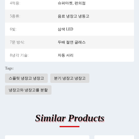
4적용:
슈퍼마켓, 편의점
5종류:
음료 냉장고 냉동고
6빛:
삼색 LED
7문 방식:
두배 절연 글래스
8냉각 기술:
자동 서리
Tags:
스플릿 냉장고 냉장고
분기 냉장고 냉장고
냉장고와 냉장고를 분할
Similar Products