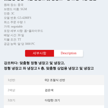
원래 장소: 중국
브랜드 이름: SGM
인증: 3C
모델 번호: G5-4280FS
최소 주문 수량: 1
가격: negotiable
포장 세부 사항: 폼+플라이우드
배달 시간: 30 일
지불 조건: TT
공급 능력: 달 당 3000 PC
세부사항
Description
강조하다:
맞춤형 정형 냉장고 및 냉장고
,
정형 냉장고 와 냉장고 6 층
,
맞춤형 상업용 냉장고 및 냉장고
1선반:
6단 조절식 선반
2색상:
검은색
3크기:
다양한 크기